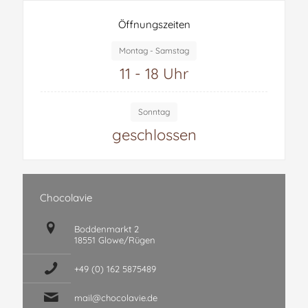
Öffnungszeiten
Montag - Samstag
11 - 18 Uhr
Sonntag
geschlossen
Chocolavie
Boddenmarkt 2
18551 Glowe/Rügen
+49 (0) 162 5875489
mail@chocolavie.de