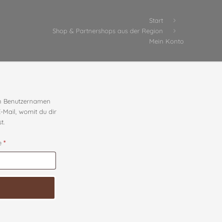
Start
Shop & Partnershops aus der Region
Mein Konto
nen Benutzernamen
E-Mail, womit du dir
t.
Erforderlich
se
*