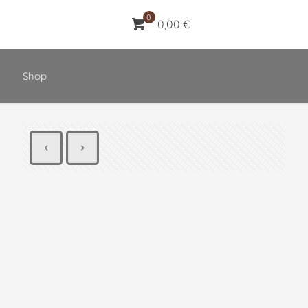
0
0,00 €
Shop