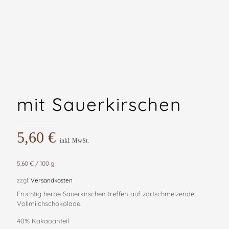
mit Sauerkirschen
5,60
€
inkl. MwSt.
5,60
€
/
100
g
zzgl.
Versandkosten
Fruchtig herbe Sauerkirschen treffen auf zartschmelzende
Vollmilchschokolade.
40% Kakaoanteil