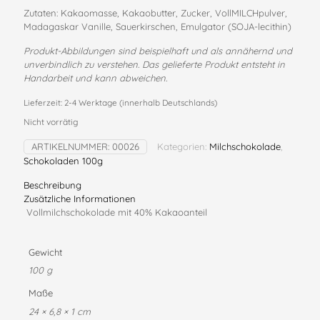
Zutaten: Kakaomasse, Kakaobutter, Zucker, VollMILCHpulver,
Madagaskar Vanille, Sauerkirschen, Emulgator (SOJA-lecithin)
Produkt-Abbildungen sind beispielhaft und als annähernd und
unverbindlich zu verstehen. Das gelieferte Produkt entsteht in
Handarbeit und kann abweichen.
Lieferzeit:
2-4 Werktage (innerhalb Deutschlands)
Nicht vorrätig
ARTIKELNUMMER:
00026
Kategorien:
Milchschokolade
,
Schokoladen 100g
Beschreibung
Zusätzliche Informationen
Vollmilchschokolade mit 40% Kakaoanteil
Gewicht
100 g
Maße
24 × 6,8 × 1 cm