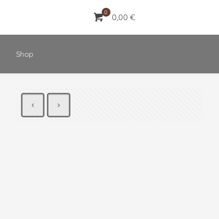
0
0,00 €
Shop