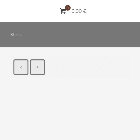
0
0,00 €
Shop